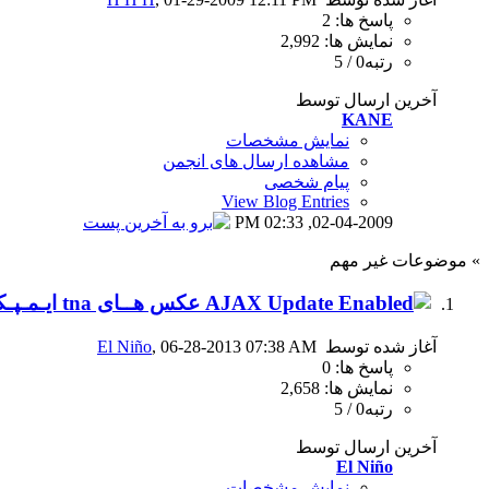
پاسخ ها: 2
نمایش ها: 2,992
رتبه0 / 5
آخرین ارسال توسط
KANE
نمایش مشخصات
مشاهده ارسال های انجمن
پیام شخصی
View Blog Entries
02:33 PM
02-04-2009,
» موضوعات غیر مهم
عكس هــای tna ايـمـپـكـت بــه تـاريـخ » 27 جون 2013
آغاز شده توسط
, 06-28-2013 07:38 AM
El Niño
پاسخ ها: 0
نمایش ها: 2,658
رتبه0 / 5
آخرین ارسال توسط
El Niño
نمایش مشخصات