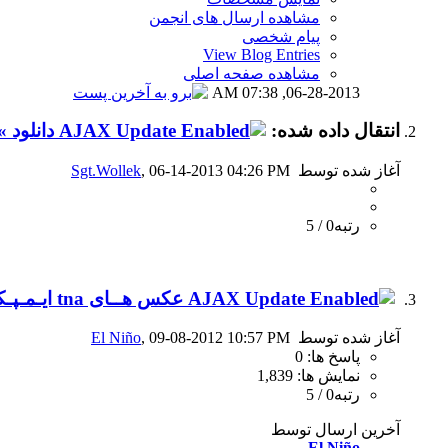
مشاهده ارسال های انجمن
پیام شخصی
View Blog Entries
مشاهده صفحه اصلی
07:38 AM
06-28-2013,
انتقال داده شده:
دانلود » ایمپکت
آغاز شده توسط
, 06-14-2013 04:26 PM
Sgt.Wollek
رتبه0 / 5
عكس هــای tna ايـمـپـكـت بــه تـاريـخ » 6 سپتامبر 2012
آغاز شده توسط
, 09-08-2012 10:57 PM
El Niño
پاسخ ها: 0
نمایش ها: 1,839
رتبه0 / 5
آخرین ارسال توسط
El Niño