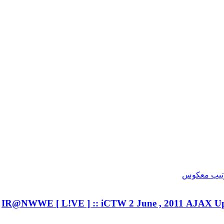
IR@NWWE [ L!VE ] :: iCTW 2 June , 2011