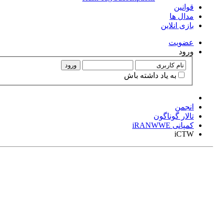
قوانین
مدال ها
بازی انلاین
عضويت
ورود
ورود
به ياد داشته باش
انجمن
تالار گوناگون
کمپانی iRANWWE
iCTW