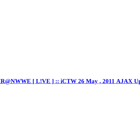
IR@NWWE [ L!VE ] :: iCTW 26 May , 2011