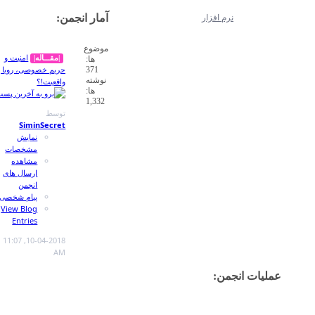
آمار انجمن:
موضوع
امنیت و
|مقـــاله|
ها:
حریم خصوصی، رویا یا
371
نوشته
واقعیت!؟
ها:
1,332
توسط
SiminSecret
نمایش
مشخصات
مشاهده
ارسال های
انجمن
پیام شخصی
View Blog
Entries
11:07
10-04-2018,
AM
مشاهده