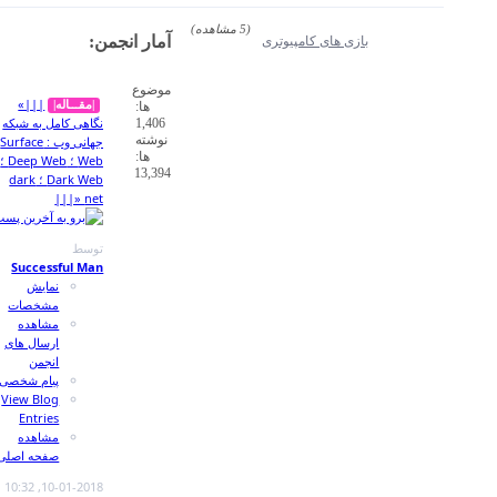
RSS
(5 مشاهده)
feed
ری
آمار انجمن:
این
انجمن
موضوع
(ها)
|||»
|مقـــاله|
ها:
نگاهی کامل به شبکه
1,406
نوشته
جهانی وب : Surface
ها:
Web ؛ Deep Web ؛
13,394
Dark Web ؛ dark
net «|||
توسط
Successful Man
نمایش
مشخصات
مشاهده
ارسال های
انجمن
پیام شخصی
View Blog
Entries
مشاهده
صفحه اصلی
10:32
10-01-2018,