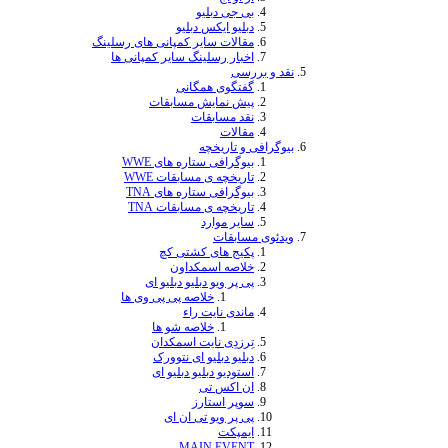
 جی دبلیو
لیو ایکس دبلیو
الات ساير كمپانى هاى رسلينگ
بار رسلينگ ساير كمپانى ها
سی
فتگوی همگانی
یش نمایش مسابقات
د مسابقات
الات
و تاریخچه
وگرافی ستاره های WWE
ریخچه ی مسابقات WWE
وگرافی ستاره های TNA
ریخچه ی مسابقات TNA
یر موارد
سابقات
یج های کشتی کچ
لاصه اسمکداون
 پر ویو دبلیو دبلیو ای
خلاصه پی پی وی ها
ندی نایت راء
خلاصه شو ها
رزدِی نایت اسمکدان
لیو دبلیو ای نتوورک
تودیو دبلیو دبلیو ای
ن اکس تی
پر استارز
 پر ویو تی ان ای
یمپکت
MAIN EVEN