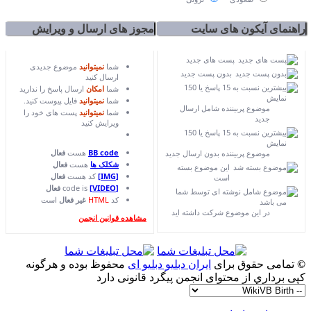
مجوز های ارسال و ویرایش
شما
نمیتوانید
موضوع جدیدی
ارسال کنید
شما
امکان
ارسال پاسخ را ندارید
شما
نمیتوانید
فایل پیوست کنید.
شما
نمیتوانید
پست های خود را
ویرایش کنید
BB code
هست
فعال
د
شکلک ها
هست
فعال
[IMG]
کد هست
فعال
[VIDEO]
code is
فعال
کد
HTML
غیر فعال
است
مشاهده قوانین انجمن
و دبلیو ای
محفوظ بوده و هرگونه
گرد قانونی دارد