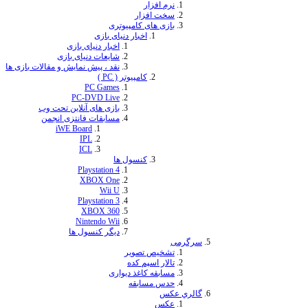
م افزار
خت افزار
زی های کامپیوتری
اخبار دنیای بازی
اخبار دنیای بازی
شایعات دنیای بازی
نقد ، پیش نمایش و مقالات بازی ها
کامپیوتر ( PC )
PC Games
PC-DVD Live
بازی های آنلاین تحت وب
مسابقات فانتزی انجمن
iWE Board
IPL
ICL
کنسول ها
Playstation 4
XBOX One
Wii U
Playstation 3
XBOX 360
Nintendo Wii
دیگر کنسول ها
شخيص تصوير
لار اسپم كده
ابقه كاغذ ديواری
دس مسابقه
كس
کس