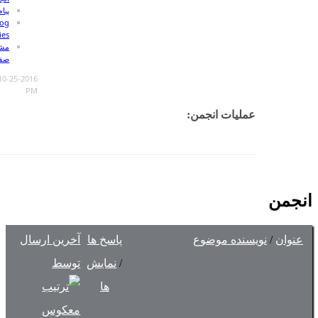
پیام شخصی
View Blog
Entries
مشاهده
صفحه اصلی
12:51
10-25-2016,
PM
مشاهده
RSS
feed
این
انجمن
(ها)
پاسخ ها
آخرین ارسال
/
نمایش
توسط
ها