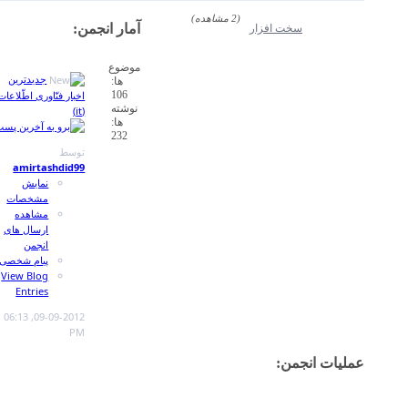
RSS
feed
آمار انجمن:
این
انجمن
موضوع
(ها)
جدیدترین
ها:
اخبار فنّاوری اطّلاعات
106
نوشته
(it)
ها:
232
توسط
amirtashdid99
نمایش
مشخصات
مشاهده
ارسال های
انجمن
پیام شخصی
View Blog
Entries
06:13
09-09-2012,
PM
مشاهده