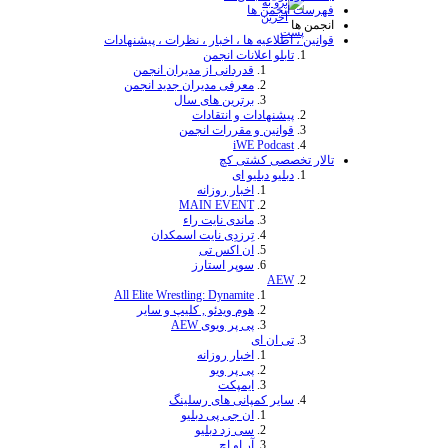
ا ، اخبار ، نظرات ، پیشنهادات
نات انجمن
ردانی از مدیران انجمن
رفی مدیران جدید انجمن
ترین های سال
و انتقادات
مقررات انجمن
iW
ی کچ
 ای
بار روزانه
MAIN EVEN
ندی نایت راء
رزدِی نایت اسمکدان
ن اکس تی
پر استارز
All Elite Wrestling: Dynami
م ویدئو , کلیپ و سایر
 پر ویوی AEW
بار روزانه
 پر ویو
یمپکت
نى هاى رسلينگ
 جی پی دبلیو
 زد دبليو
 او اچ