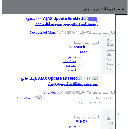
>>> نــحوه
 مـــودم adsl <<<
Successful Man
, 12-14-2
S
یش
صات
هده
ال
تاپیک جامع
ن
کامپیوتری...√
صی
V
Click4u
, 02-14-2
B
Ent
هده
ه
ی
یش