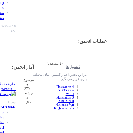
View Blog
Entries
مشاهده
صفحه اصلی
10:32
10-01-2018,
AM
مشاهده
RSS
(1 مشاهده)
feed
ل ها
آمار انجمن:
این
خش اخبار کنسول های مختلف
انجمن
 می گیرد .
موضوع
(ها)
طریقه ی آزاد کردن
ها:
,
Playstation 
wwe2k17
370
,
XBOX On
نوشته
,
Wii 
ها:
,
Playstation 
,
XBOX 36
توسط
3,865
,
Nintendo Wi
DEAD MAN
یگر کنسول ها
نمایش
مشخصات
مشاهده
ارسال های
انجمن