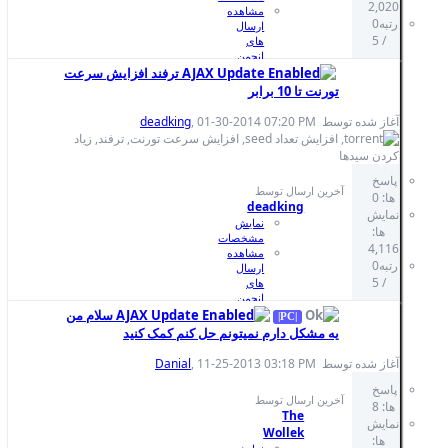
هده
ال
ن
ترفند افزایش سرعت
صی
V
B
deadking
, 01-30-2
Ent
یش
صات
هده
ال
ن
سلام من
صی
تونم حل کنم کمک کنید
V
B
Danial
, 11-25-2
Ent