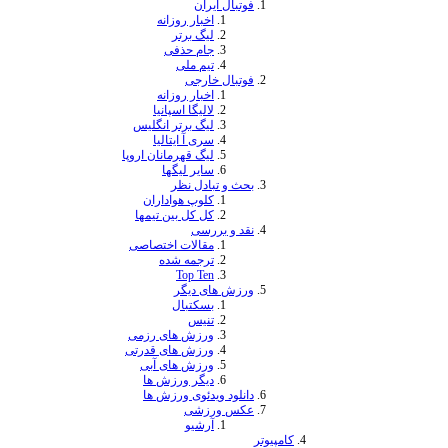
تبال ایران
اخبار روزانه
لیگ برتر
جام حذفی
تیم ملی
تبال خارجی
اخبار روزانه
لالیگا اسپانیا
لیگ برتر انگلیس
سری آ ایتالیا
لیگ قهرمانان اروپا
سایر لیگها
ث و تبادل نظر
کلوپ هواداران
کل کل بین تیمها
د و بررسی
مقالات اختصاصی
ترجمه شده
Top Ten
رزش های دیگر
بسکتبال
تنیس
ورزش های رزمی
ورزش های قدرتی
ورزش های آبی
دیگر ورزش ها
نلود ویدئوی ورزش ها
کس ورزشی
آرشیو