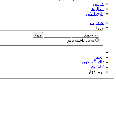
قوانین
مدال ها
بازی انلاین
عضويت
ورود
ورود
به ياد داشته باش
انجمن
تالار گوناگون
کامپیوتر
نرم افزار