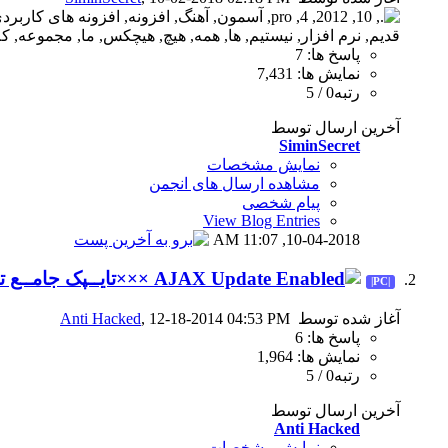
پاسخ ها: 7
نمایش ها: 7,431
رتبه0 / 5
آخرین ارسال توسط
SiminSecret
نمایش مشخصات
مشاهده ارسال های انجمن
پیام شخصی
View Blog Entries
11:07 AM
10-04-2018,
×××تایــپک جامــع تـرفند ها
|PC|
آغاز شده توسط
, 12-18-2014 04:53 PM
Anti Hacked
پاسخ ها: 6
نمایش ها: 1,964
رتبه0 / 5
آخرین ارسال توسط
Anti Hacked
نمایش مشخصات