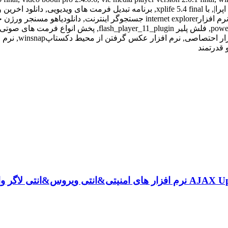
نرم افزار های امنیتی&انتی ویروس&انتی لاگر وا