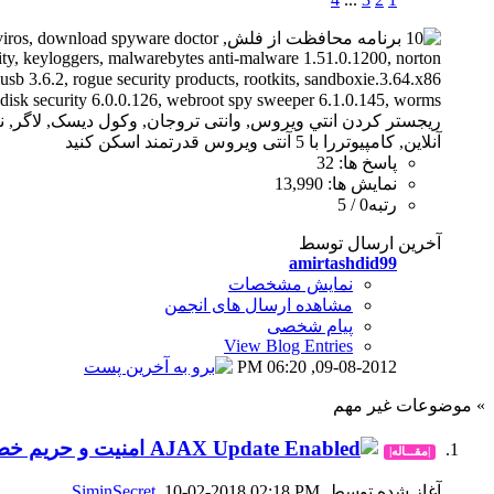
پاسخ ها: 32
نمایش ها: 13,990
رتبه0 / 5
آخرین ارسال توسط
amirtashdid99
نمایش مشخصات
مشاهده ارسال های انجمن
پیام شخصی
View Blog Entries
06:20 PM
09-08-2012,
» موضوعات غیر مهم
امنیت و حریم خصو
|مقـــاله|
آغاز شده توسط
, 10-02-2018 02:18 PM
SiminSecret