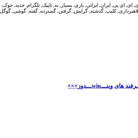
ی وینـــwinـــدوز×××