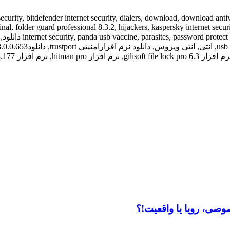
صی، رویا یا واقعیت!؟