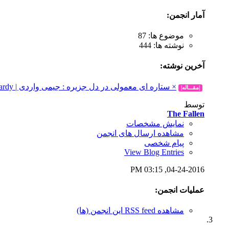
آمار انجمن:
موضوع ها: 87
نوشته ها: 444
آخرين نوشته:
× ستاره ای معمولی در دل جزیره : جیمی واردی | Jamie Vardy | ×
|مقـــاله|
توسط
The Fallen
نمایش مشخصات
مشاهده ارسال های انجمن
پیام شخصی
View Blog Entries
03:15 PM
04-24-2016,
عملیات انجمن:
مشاهده RSS feed این انجمن (ها)