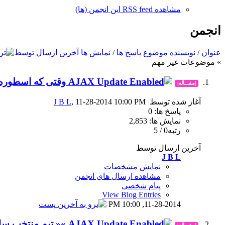
مشاهده RSS feed این انجمن (ها)
انجمن
عنوان
/
نویسنده موضوع
پاسخ ها
/
نمایش ها
آخرین ارسال توسط
» موضوعات غیر مهم
وقتی که اسطوره س
|مقـــاله|
آغاز شده توسط
, 11-28-2014 10:00 PM
J B L
پاسخ ها: 0
نمایش ها: 2,853
رتبه0 / 5
آخرین ارسال توسط
J B L
نمایش مشخصات
مشاهده ارسال های انجمن
پیام شخصی
View Blog Entries
10:00 PM
11-28-2014,
»« تیم منتخب سال 
|مقـــاله|