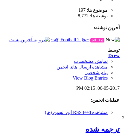
موضوع ها: 197
نوشته ها: 8,772
آخرين نوشته:
~¤§¦ 2 Football ¦§¤~
|مقـــاله|
توسط
Drew
نمایش مشخصات
مشاهده ارسال های انجمن
پیام شخصی
View Blog Entries
02:15 PM
06-05-2017,
عملیات انجمن:
مشاهده RSS feed این انجمن (ها)
ترجمه شده