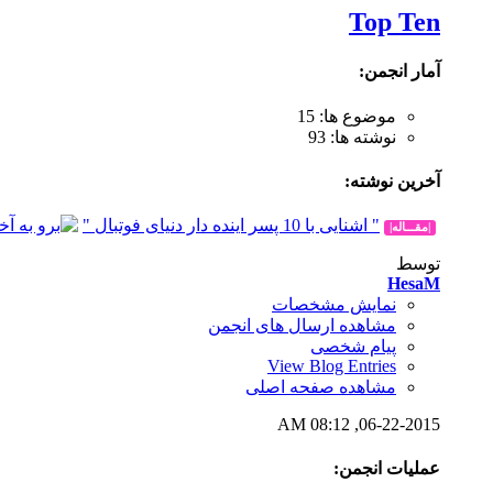
Top Ten
آمار انجمن:
موضوع ها: 15
نوشته ها: 93
آخرين نوشته:
" اشنایی با 10 پسر اینده دار دنیای فوتبال "
|مقـــاله|
توسط
HesaM
نمایش مشخصات
مشاهده ارسال های انجمن
پیام شخصی
View Blog Entries
مشاهده صفحه اصلی
08:12 AM
06-22-2015,
عملیات انجمن: