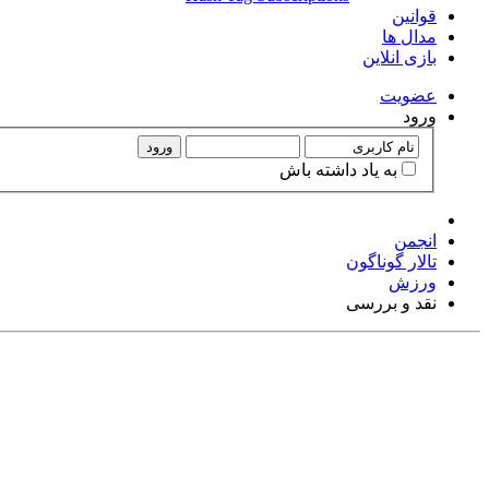
قوانین
مدال ها
بازی انلاین
عضويت
ورود
ورود
به ياد داشته باش
انجمن
تالار گوناگون
ورزش
نقد و بررسی