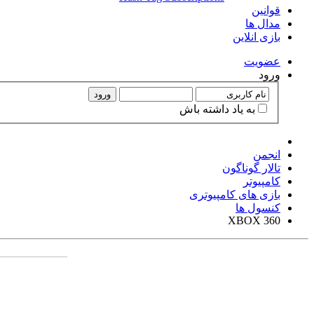
قوانین
مدال ها
بازی انلاین
عضويت
ورود
ورود
به ياد داشته باش
انجمن
تالار گوناگون
کامپیوتر
بازی های کامپیوتری
کنسول ها
XBOX 360