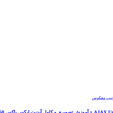
× آموزش تصویری و کامل آپدیت ایکس باکس 360 جهت اجرای AC و NFS ×