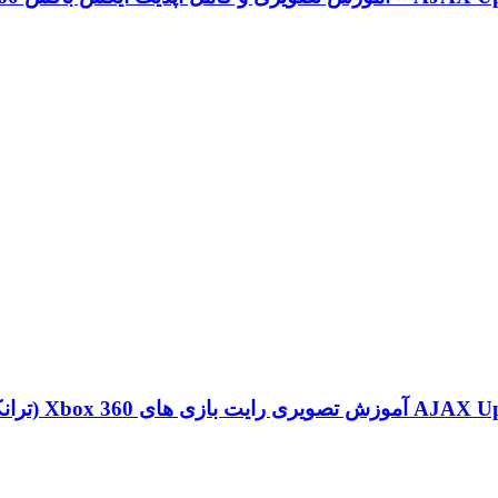
آموزش تصویری رایت بازی های Xbox 360 (ترانکیت و برنر مکس) | اختصاصی iWE