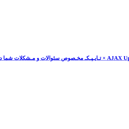
× تـایـپـکـ مخـصوص سئوالات و مـشکلات شما درباره کن