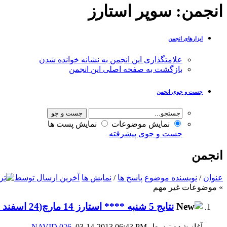
انجمن:
سوپر استارز
ابزارهای انجمن
علامتگذاری این انجمن به نشانه خوانده شدن
بازگشت به صفحه اصلی این انجمن
جست و جوی انجمن
نمایش موضوعات
نمایش پست ها
جست و جوی پیشرفته
انجمن
عنوان
/
نویسنده موضوع
پاسخ ها
/
نمایش ها
آخرین ارسال توسط
» موضوعات غیر مهم
نتايج 5 شنبه **** استارز 14 مارچ(24 اسفند 91)
آغاز شده توسط
, 03-14-2013 06:43 PM
NAVID.026