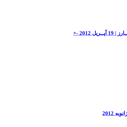
يل 2012 -×