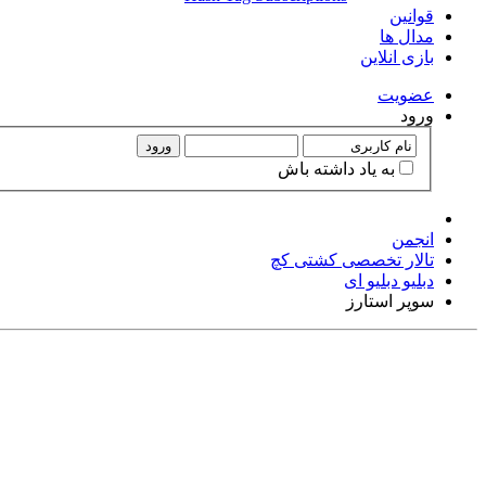
قوانین
مدال ها
بازی انلاین
عضويت
ورود
ورود
به ياد داشته باش
انجمن
تالار تخصصی کشتی کچ
دبلیو دبلیو ای
سوپر استارز