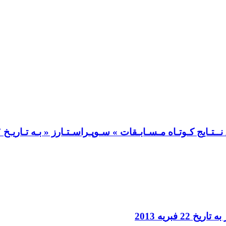
نــتـایج کـوتـاه مـسـابـقات » سـوپـراسـتـارز « بـه تـاریـخ 27 مـــارس
2 فبریه 2013