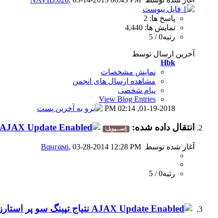
پاسخ ها: 2
نمایش ها: 4,440
رتبه0 / 5
آخرین ارسال توسط
Hbk
نمایش مشخصات
مشاهده ارسال های انجمن
پیام شخصی
View Blog Entries
02:14 PM
01-19-2018,
انتقال داده شده:
|اِســـپویل|
آغاز شده توسط
, 03-28-2014 12:28 PM
Вαңгαмi
رتبه0 / 5
نتیاج تپینگ سو پر استارز به تاریخ 2