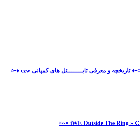
♦ تاریخچه و معرفی تایــــــــتل های کمپانی czw ♦•○