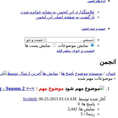
ابزارهای انجمن
علامتگذاری این انجمن به نشانه خوانده شدن
بازگشت به صفحه اصلی این انجمن
جست و جوی انجمن
نمایش موضوعات
نمایش پست ها
جست و جوی پیشرفته
انجمن
عنوان
/
نویسنده موضوع
پاسخ ها
/
نمایش ها
آخرین ارسال توسط
» موضوعات مهم شده
موضوع مهم :
×~× iWE Outside The Ring - Season 2 ×~×
آغاز شده توسط
, 06-25-2015 01:14 AM
Scofield
پاسخ ها: 0
نمایش ها: 2,442
رتبه0 / 5