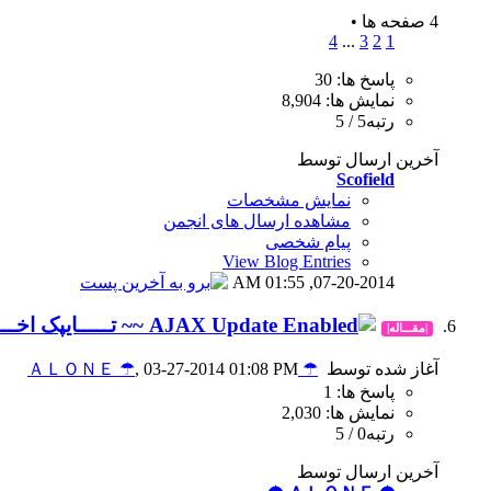
4 صفحه ها
•
4
...
3
2
1
پاسخ ها: 30
نمایش ها: 8,904
رتبه5 / 5
آخرین ارسال توسط
Scofield
نمایش مشخصات
مشاهده ارسال های انجمن
پیام شخصی
View Blog Entries
01:55 AM
07-20-2014,
~~ تـــــایپک اخـــــ
|مقـــاله|
آغاز شده توسط
☂ ＡＬＯＮＥ ☂
, 03-27-2014 01:08 PM
پاسخ ها: 1
نمایش ها: 2,030
رتبه0 / 5
آخرین ارسال توسط