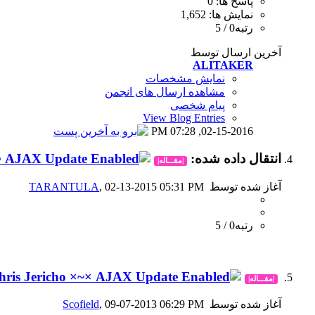
پاسخ ها: 0
نمایش ها: 1,652
رتبه0 / 5
آخرین ارسال توسط
ALITAKER
نمایش مشخصات
مشاهده ارسال های انجمن
پیام شخصی
View Blog Entries
07:28 PM
02-15-2016,
انتقال داده شده:
○•
|مقـــاله|
آغاز شده توسط
, 02-13-2015 05:31 PM
TARANTULA
رتبه0 / 5
×~× iWE Outside The Ring » Chris Jericho ×~×
|مقـــاله|
آغاز شده توسط
, 09-07-2013 06:29 PM
Scofield