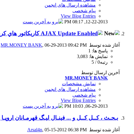
مشاهده ارسال های انجمن
پیام شخصی
View Blog Entries
08:17 PM
12-22-2013,
كاريكاتور هاي كر
آغاز شده توسط
, 06-29-2013 09:42 PM
MR.MONEY BANK
پاسخ ها: 1
نمایش ها: 3,083
رتبه0 / 5
آخرین ارسال توسط
MR.MONEY BANK
نمایش مشخصات
مشاهده ارسال های انجمن
پیام شخصی
View Blog Entries
10:03 PM
06-29-2013,
بـحـث ، کــل کــل و ... فینـال لیـگ قهرمـانان اروپـا | ayern Munich VS. Chelsea
آغاز شده توسط
, 05-15-2012 06:38 PM
Arsal4n