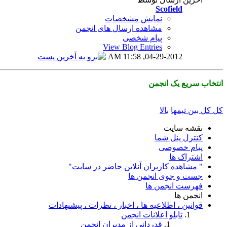
Scofield
نمایش مشخصات
مشاهده ارسال های انجمن
پیام شخصی
View Blog Entries
11:58 AM
04-29-2012,
انتخاب سریع یک انجمن
کل کل بین تیمها
بالا
نقشه سایت
کنترل پنل شما
پیام خصوصی
اشتراک ها
" مشاهده کاربران آنلاین حاضر در سایت"
جست و جوی انجمن ها
فهرست انجمن ها
انجمن ها
قوانین ، اطلاعیه ها ، اخبار ، نظرات ، پیشنهادات
تابلو اعلانات انجمن
قدردانی از مدیران انجمن