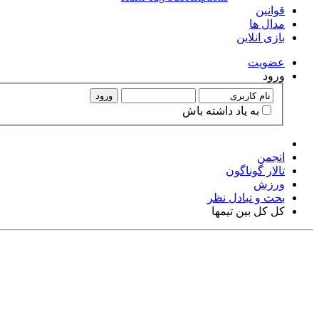
قوانین
مدال ها
بازی انلاین
عضويت
ورود
ورود
به ياد داشته باش
انجمن
تالار گوناگون
ورزش
بحث و تبادل نظر
کل کل بین تیمها