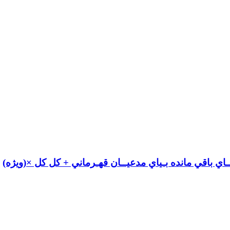
ي باقي مانده بـیاي مدعيــان قهـرماني + كل كل ×(ويژه)