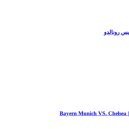
يس رونالدو
B