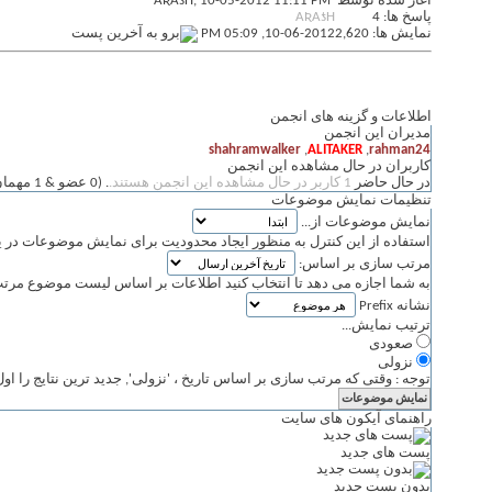
آغاز شده توسط
, 10-05-2012 11:11 PM
AƦAƾH
پاسخ ها: 4
AƦAƾH
نمایش ها: 2,620
10-06-2012,
05:09 PM
اطلاعات و گزینه های انجمن
مدیران این انجمن
shahramwalker
,
ALITAKER
,
rahman24
کاربران در حال مشاهده این انجمن
در حال حاضر
1 کاربر در حال مشاهده این انجمن هستند.
. (0 عضو & 1 مهمان)
تنظیمات نمایش موضوعات
نمایش موضوعات از...
استفاده از این کنترل به منظور ایجاد محدودیت برای نمایش موضوعات 
مرتب سازی بر اساس:
به شما اجازه می دهد تا انتخاب کنید اطلاعات بر اساس لیست موضوع مرت
نشانه Prefix
ترتیب نمایش...
صعودی
نزولی
توجه : وقتی که مرتب سازی بر اساس تاریخ ، 'نزولی', جدید ترین نتایج را ا
راهنمای آیکون های سایت
پست های جدید
بدون پست جدید