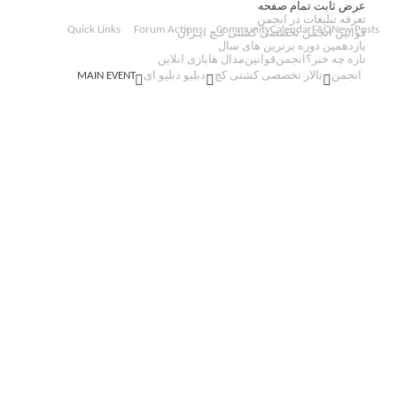
عرض ثابت
تمام صفحه
تعرفه تبلیغات در انجمن
Quick Links
Forum Actions
Community
Calendar
FAQ
New Posts
قوانین انجمن تخصصی کشتی کـچ ایـران
یازدهمین دوره برترین های سال
تازه چه خبر؟
انجمن
قوانین
مدال ها
بازی انلاین
انجمن
تالار تخصصی کشتی کچ
دبلیو دبلیو ای
MAIN EVENT