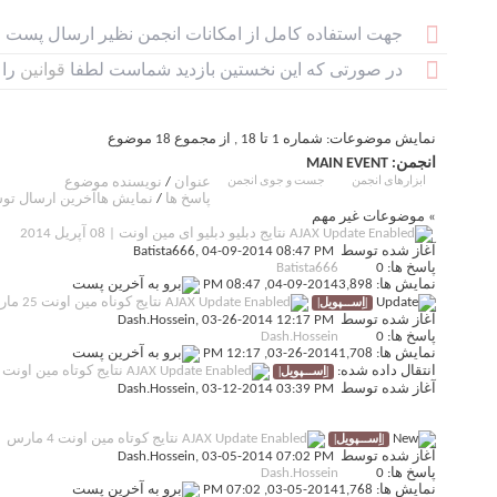
جهت استفاده کامل از امکانات انجمن نظیر ارسال پست و 
در صورتی که این نخستین بازدید شماست لطفا
قوانین
را 
نمایش موضوعات: شماره 1 تا 18 , از مجموع ‍18 موضوع
انجمن:
MAIN EVENT
ابزارهای انجمن
جست و جوی انجمن
عنوان
/
نویسنده موضوع
پاسخ ها
/
نمایش ها
آخرین ارسال تو
» موضوعات غیر مهم
نتایج دبلیو دبلیو ای مین اونت | 08 آپریل 2014
آغاز شده توسط
, 04-09-2014 08:47 PM
Batista666
پاسخ ها: 0
Batista666
نمایش ها: 3,898
04-09-2014,
08:47 PM
|اِســـپویل|
نتایج کوناه مین اونت 25 مارس
آغاز شده توسط
, 03-26-2014 12:17 PM
Dash.Hossein
پاسخ ها: 0
Dash.Hossein
نمایش ها: 1,708
03-26-2014,
12:17 PM
انتقال داده شده:
|اِســـپویل|
نتایج کوتاه مین اونت 11مارس
آغاز شده توسط
, 03-12-2014 03:39 PM
Dash.Hossein
|اِســـپویل|
نتایج کوتاه مین اونت 4 مارس
آغاز شده توسط
, 03-05-2014 07:02 PM
Dash.Hossein
پاسخ ها: 0
Dash.Hossein
نمایش ها: 1,768
03-05-2014,
07:02 PM