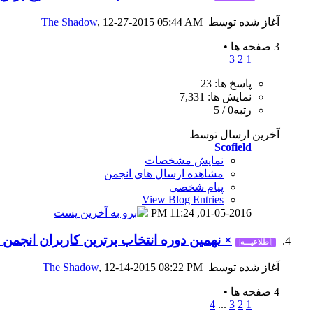
آغاز شده توسط
, 12-27-2015 05:44 AM
The Shadow
3 صفحه ها
•
3
2
1
پاسخ ها: 23
نمایش ها: 7,331
رتبه0 / 5
آخرین ارسال توسط
Scofield
نمایش مشخصات
مشاهده ارسال های انجمن
پیام شخصی
View Blog Entries
11:24 PM
01-05-2016,
× نهمین دوره انتخاب برترین کاربران انجمن در سا
|اطلاعیـــه|
آغاز شده توسط
, 12-14-2015 08:22 PM
The Shadow
4 صفحه ها
•
4
...
3
2
1