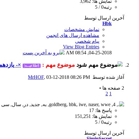
نمایش ها: 3,962
رتبه0 / 5
آخرین ارسال توسط
Hbk
نمایش مشخصات
مشاهده ارسال های انجمن
پیام شخصی
View Blog Entries
08:54 AM
04-25-2018,
موضوع مهم :
×- یازدهمی
|اطلاعیـــه|
آغاز شده توسط
, 03-12-2018 08:26 PM
MrHOF
2 صفحه ها
•
2
1
پاسخ ها: 17
نمایش ها: 151,251
رتبه0 / 5
آخرین ارسال توسط
SiminSecret