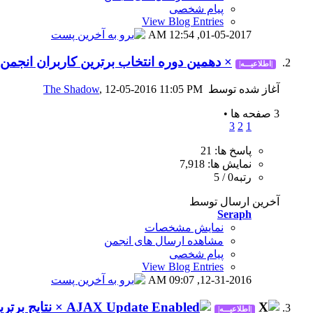
پیام شخصی
View Blog Entries
12:54 AM
01-05-2017,
× دهمین دوره انتخاب برترین کاربران انجمن در س
|اطلاعیـــه|
آغاز شده توسط
, 12-05-2016 11:05 PM
The Shadow
3 صفحه ها
•
3
2
1
پاسخ ها: 21
نمایش ها: 7,918
رتبه0 / 5
آخرین ارسال توسط
Seraph
نمایش مشخصات
مشاهده ارسال های انجمن
پیام شخصی
View Blog Entries
09:07 AM
12-31-2016,
× نتایج برترین
|اطلاعیـــه|