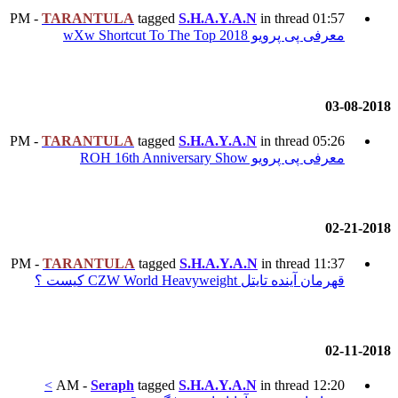
TARANTULA
tagged
S.H.A
TARANTULA
tagged
S.H.A
TARANTULA
tagged
S.H.A
>
Seraph
tagged
S.H.A