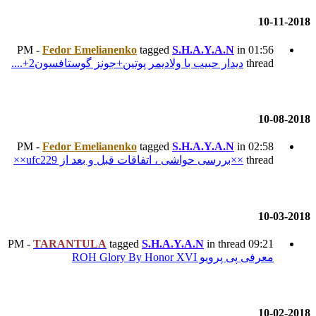
Fedor Emelianenko
tagged
ادیمر پوتین+جونز گوستافسون2+....
Fedor Emelianenko
tagged
تفاقات قبل و بعد از ufc229××
TARANTULA
tagged
S.H.A