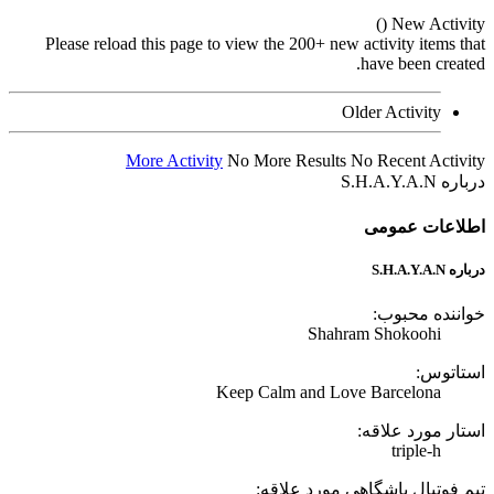
Please reload this page to view t
More Activity
No Mo
Keep Ca
ه: