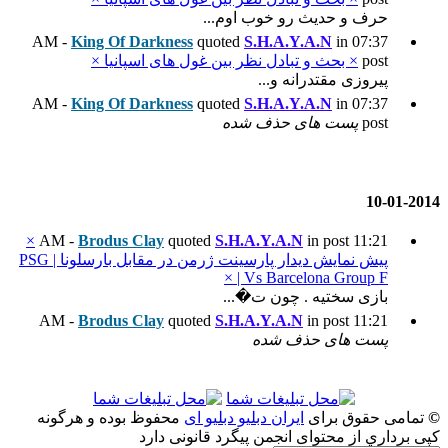
وم...
King Of Darkness
quoted
 بین غول های اسپانیا ×
King Of Darkness
quoted
ده
×
Brodus Clay
quoted
S.H.
پیش نمایش دیدار پارسینت ژرمن در مقابل بارسلونا | PSG
...
Brodus Clay
quoted
S.H.
و دبلیو ای
محفوظ بوده و هرگونه
گرد قانونی دارد