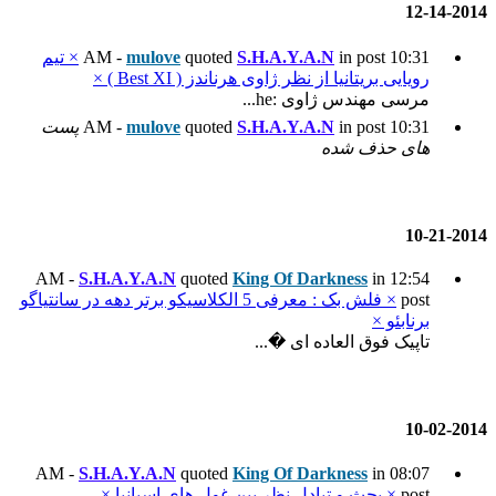
S.H.
quoted
mulove
× تیم
ناندز ( Best XI ) ×
S.H.
quoted
mulove
پست
S.H.A.Y.A.N
quoted
King
× فلش بک : معرفی 5 الکلاسیکو برتر دهه در سانتیاگو
..
S.H.A.Y.A.N
quoted
King
 بین غول های اسپانیا ×