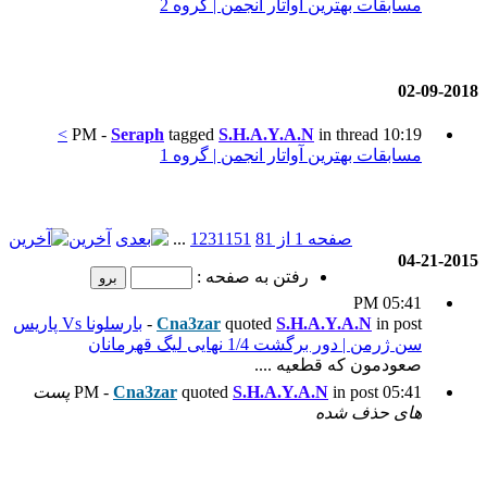
انجمن | گروه 2
>
Seraph
tagged
S.H.A
انجمن | گروه 1
51
11
3
2
1
...
آخرین
به صفحه :
quote
Cna3zar
-
بارسلونا Vs پاریس
مانان
.
S.H.
quoted
Cna3zar
پست