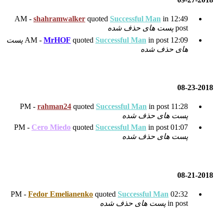
shahramwalker
quoted
Su
ده
Succes
quoted
MrHOF
پست
rahman24
quoted
Succes
Cero Miedo
quoted
Succes
Fedor Emelianenko
quoted
 شده