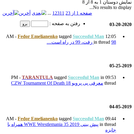
11
3
2
1
...
آخرین
ن به صفحه :
Fedor Emelianenko
tagged
TARANTULA
tagged
Su
CZW 
Fedor Emelianenko
tagged
پیش بینی WWE Wrestlemania 35 2019 همراه با