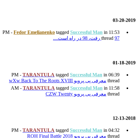
Fedor Emelianenko
tagged
Su
TARANTULA
tagged
Su
wXw 
TARANTULA
tagged
Su
CZ
TARANTULA
tagged
Su
ROH