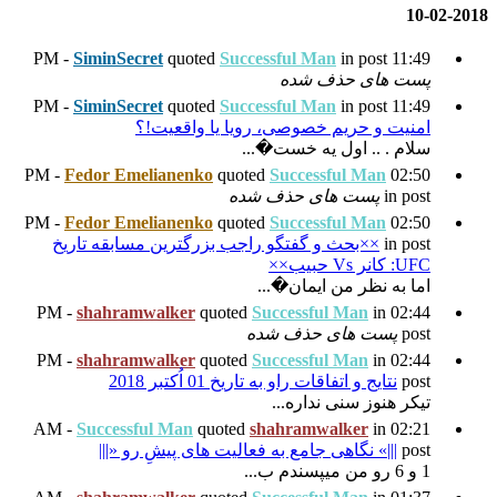
SiminSecret
quoted
Succes
SiminSecret
quoted
Succes
 رویا یا واقعیت!؟
�...
Fedor Emelianenko
quoted
 شده
Fedor Emelianenko
quoted
 راجب بزرگترین مسابقه تاریخ
..
shahramwalker
quoted
Su
ده
shahramwalker
quoted
Su
 01 اُکتبر 2018
Successful Man
quoted
sh
 فعالیت های پیشِ رو «|||