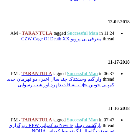
TARANTULA
tagged
Su
CZW
TARANTULA
tagged
Su
ک چند سال اخیر ، دو قهرمان جدید
TARANTULA
tagged
Su
بازگشت رسلر Neville به کمپانی RPW ، برگزاری
سط کمپانی NOHA