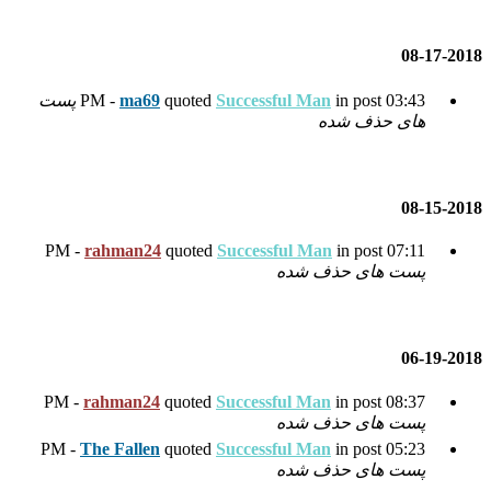
Succes
quoted
ma69
پست
rahman24
quoted
Succes
rahman24
quoted
Succes
The Fallen
quoted
Succes