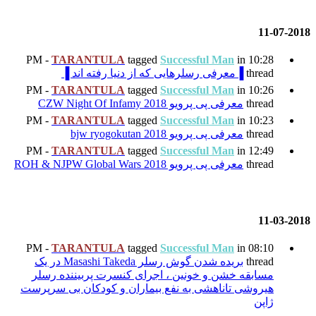
TARANTULA
tagged
Su
ی که از دنیا رفته اند ▐
TARANTULA
tagged
Su
CZW 
TARANTULA
tagged
Su
bjw
TARANTULA
tagged
Su
ROH 
TARANTULA
tagged
Su
بریده شدن گوش رسلر Masashi Takeda در یک
، اجرای کنسرت پربیننده رسلر
فع بیماران و کودکان بی سرپرست