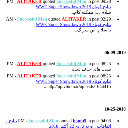
ALITAKER
quoted
Succes
Successful Man
quoted
AL
ALITAKER
quoted
Succes
ALITAKER
quoted
Succes
http://up.vbir
quote
Successful Man
نتایج و