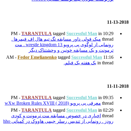
TARANTULA
tagged
Su
مسابقه تگ تیم هال اف فیمرها .
رونمایی از لوگوی پی پرویو wrestle kingdom 13 . مت
خونین و وحشتناک دیگر
Fedor Emelianenko
tagged
یلم.
TARANTULA
tagged
Su
wXw)
TARANTULA
tagged
Su
ص مسابقه مت ترمونت و کودی
س رسلر جیمی هاووک در کمپانی hho