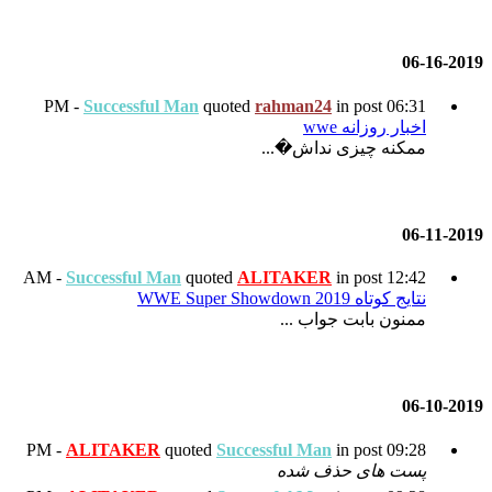
Successful Man
quoted
r
.
Successful Man
quoted
AL
ALITAKER
quoted
Succes