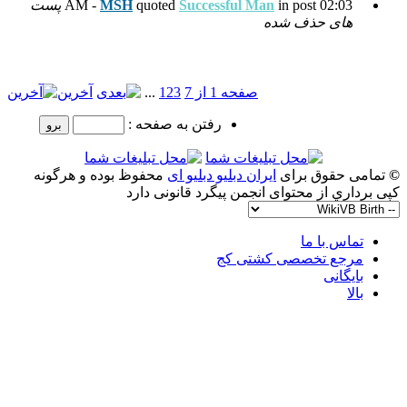
Succes
quoted
MSH
پست
 7
3
2
1
...
آخرین
رفتن به صفحه :
و دبلیو ای
محفوظ بوده و هرگونه
گرد قانونی دارد
ج