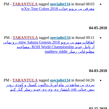
TARANTULA
tagged
specia
wX
TARANTULA
tagged
specia
اتفاقات مهم پی پرویو njpw Sakura Genesis 2018 ،رو نمایی
از تایتل جدید ROH World Championship ،مصاحبه
TARANTULA
tagged
specia
ه آوریل،دالتون کستل و کودی رودز