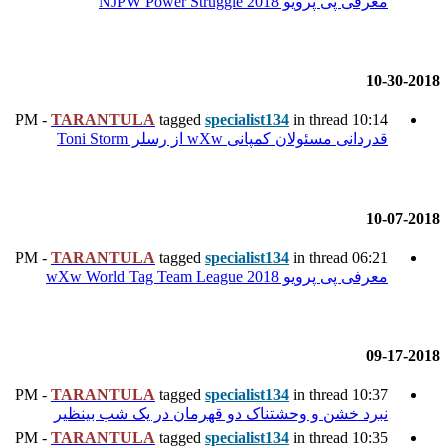
TARANTULA
tagged
specia
Toni S
TARANTULA
tagged
specia
TARANTULA
tagged
specia
دو قهرمان در یک شب بینظیر
TARANTULA
tagged
specia