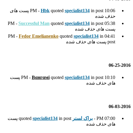
spec
quoted
Hbk
پست های
Successful Man
quoted
spec
Fedor Emelianenko
quoted
ده
spec
quoted
Вαңгαмi
پست
quoted
in post
specialist134
پست