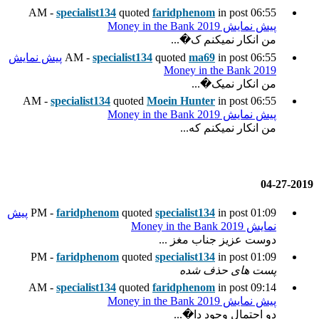
specialist134
quoted
fari
.
quot
specialist134
پیش نمایش
Mo
specialist134
quoted
Moein
spec
quoted
faridphenom
پیش
...
faridphenom
quoted
spec
specialist134
quoted
fari