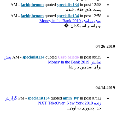
faridphenom
quoted
spec
faridphenom
quoted
spec
..
Cer
quoted
specialist134
پیش
quoted
specialist134
گزارش