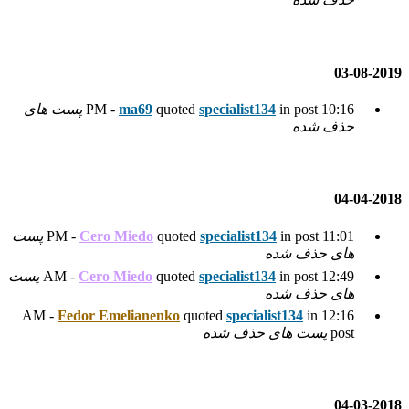
spec
quoted
ma69
پست های
spec
quoted
Cero Miedo
پست
spec
quoted
Cero Miedo
پست
Fedor Emelianenko
quoted
ده