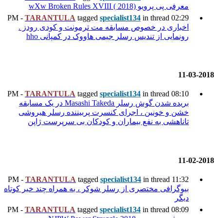
TARANTULA
tagged
specia
بقه مت ترمونت و کودی رودز .
 جیمی هاووک در کمپانی hho
TARANTULA
tagged
specia
بریده شدن گوش رسلر Masashi Takeda در یک مسابقه
 کنسرت پربیننده رسلر هیروشی
ان و کودکان بی سرپرست ژاپن
TARANTULA
tagged
specia
سلر شوکر ، به همراه چند خبر کوتاه
TARANTULA
tagged
specia