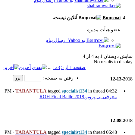
 5
3
2
1
...
آخرین
رفتن به صفحه :
TARANTULA
tagged
specia
TARANTULA
tagged
specia