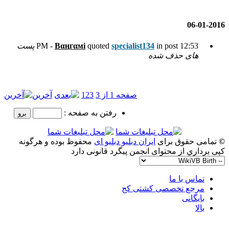
spec
quoted
Вαңгαмi
پست
1 از 3
3
2
1
آخرین
رفتن به صفحه :
و دبلیو ای
محفوظ بوده و هرگونه
گرد قانونی دارد
ج