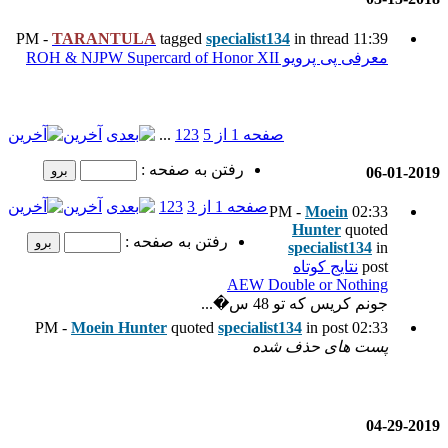
TARANTULA
tagged
specia
 5
3
2
1
...
آخرین
رفتن به صفحه :
1 از 3
3
2
1
آخرین
رفتن به صفحه :
AE
Moein Hunter
quoted
spec